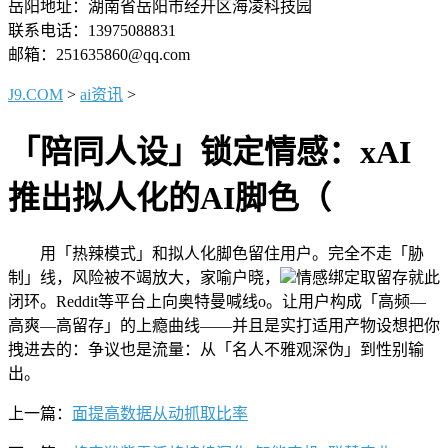
岳阳地址：湖南省岳阳市经开区海凌科技园
联系电话：13975088831
邮箱：251635860@qq.com
J9.COM
>
ai资讯
>
「陪同人设」锁定情感：xAI
推出拟人化的AI脚色（
用「热辣模式」和拟人化脚色留住用户。完全不走「胁
制」线，风险被不竭放大，家喻户晓，
情感绑定取留存就此
闭环。Reddit等平台上向奥特曼喊线o。让用户构成「高频—
高爽—高留存」的上瘾曲线——并且是实打适用产物设想把你
拽进去的：争议也是流量：从「名人不雅观深伪」到性别输
出。
上一篇：
面提高数据从动抓取比率