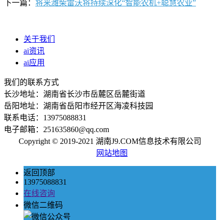
下一篇：
将来潍柴雷沃将持续深化“智能农机+聪慧农业”
关于我们
ai资讯
ai应用
我们的联系方式
长沙地址：湖南省长沙市岳麓区岳麓街道
岳阳地址：湖南省岳阳市经开区海凌科技园
联系电话：13975088831
电子邮箱：251635860@qq.com
Copyright © 2019-2021 湖南J9.COM信息技术有限公司
网站地图
返回顶部
13975088831
在线咨询
微信二维码