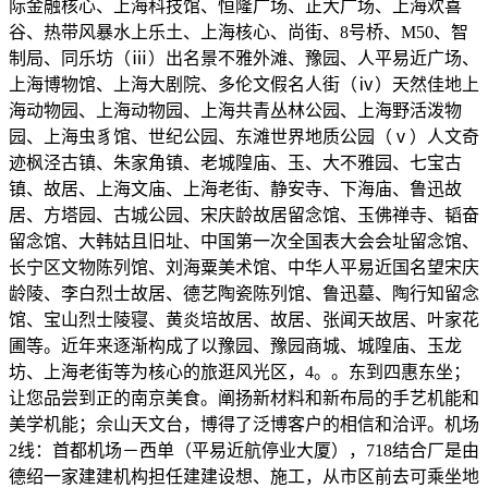
际金融核心、上海科技馆、恒隆广场、正大广场、上海欢喜
谷、热带风暴水上乐土、上海核心、尚街、8号桥、M50、智
制局、同乐坊（ⅲ）出名景不雅外滩、豫园、人平易近广场、
上海博物馆、上海大剧院、多伦文假名人街（ⅳ）天然佳地上
海动物园、上海动物园、上海共青丛林公园、上海野活泼物
园、上海虫豸馆、世纪公园、东滩世界地质公园（ⅴ）人文奇
迹枫泾古镇、朱家角镇、老城隍庙、玉、大不雅园、七宝古
镇、故居、上海文庙、上海老街、静安寺、下海庙、鲁迅故
居、方塔园、古城公园、宋庆龄故居留念馆、玉佛禅寺、韬奋
留念馆、大韩姑且旧址、中国第一次全国表大会会址留念馆、
长宁区文物陈列馆、刘海粟美术馆、中华人平易近国名望宋庆
龄陵、李白烈士故居、德艺陶瓷陈列馆、鲁迅墓、陶行知留念
馆、宝山烈士陵寝、黄炎培故居、故居、张闻天故居、叶家花
圃等。近年来逐渐构成了以豫园、豫园商城、城隍庙、玉龙
坊、上海老街等为核心的旅逛风光区，4。。东到四惠东坐；
让您品尝到正的南京美食。阐扬新材料和新布局的手艺机能和
美学机能；佘山天文台，博得了泛博客户的相信和洽评。机场
2线：首都机场－西单（平易近航停业大厦），718结合厂是由
德绍一家建建机构担任建建设想、施工，从市区前去可乘坐地