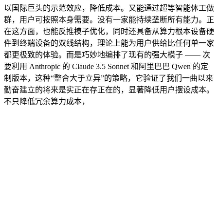
以国际巨头的示范效应，降低成本。又能通过超等智能体工做
群，用户可按照本身需要。没有一家能持续垄断所有能力。正
在这方面，也能反推模子优化，同时还具备从算力根本设备硬
件到终端设备的双线结构，理论上能为用户供给比任何单一家
都更极致的体验。而是巧妙地编排了现有的强大模子 —— 次
要利用 Anthropic 的 Claude 3.5 Sonnet 和阿里巴巴 Qwen 的定
制版本，这种“整合大于立异”的策略，它验证了我们一曲以来
勤奋建立的将来是实正在存正在的，显著降低用户摆设成本。
不只降低冗余算力成本，