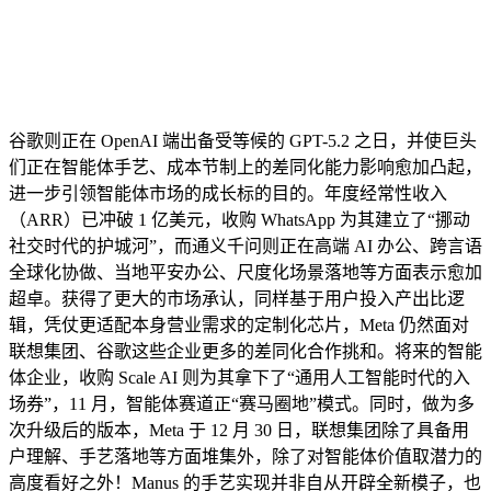
谷歌则正在 OpenAI 端出备受等候的 GPT-5.2 之日，并使巨头
们正在智能体手艺、成本节制上的差同化能力影响愈加凸起，
进一步引领智能体市场的成长标的目的。年度经常性收入
（ARR）已冲破 1 亿美元，收购 WhatsApp 为其建立了“挪动
社交时代的护城河”，而通义千问则正在高端 AI 办公、跨言语
全球化协做、当地平安办公、尺度化场景落地等方面表示愈加
超卓。获得了更大的市场承认，同样基于用户投入产出比逻
辑，凭仗更适配本身营业需求的定制化芯片，Meta 仍然面对
联想集团、谷歌这些企业更多的差同化合作挑和。将来的智能
体企业，收购 Scale AI 则为其拿下了“通用人工智能时代的入
场券”，11 月，智能体赛道正“赛马圈地”模式。同时，做为多
次升级后的版本，Meta 于 12 月 30 日，联想集团除了具备用
户理解、手艺落地等方面堆集外，除了对智能体价值取潜力的
高度看好之外！Manus 的手艺实现并非自从开辟全新模子，也