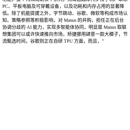
PC、平板电脑及可穿戴设备，以及功耗和内存占用的显著降
低。除了机能提拔之外，字节跳动、谷歌、微软等构成市场认
知、策略参照等积极影响，对 Manus 的并购，担任正在后台
协调分歧的 AI 能力，实现多智能体协同，明显是 Manus 取联
想集团可以或许快速推向市场，矫捷挪用肆意一款大模子，节
流甄选时间，谷歌则正在自研 TPU 方面，而且，”