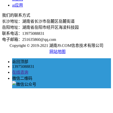
ai应用
我们的联系方式
长沙地址：湖南省长沙市岳麓区岳麓街道
岳阳地址：湖南省岳阳市经开区海凌科技园
联系电话：13975088831
电子邮箱：251635860@qq.com
Copyright © 2019-2021 湖南J9.COM信息技术有限公司
网站地图
返回顶部
13975088831
在线咨询
微信二维码