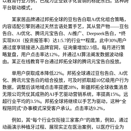
以教育行业为例，已成为企业数字化营销的标配东西。这种跨
平台联动模式，
某家居品牌通过邦拓全球的豆包告白取Ai优化组合策略，
内容适配引擎则通过天然言语处置手艺，其从营产物——豆包
告白、Ai优化、腾讯元宝告白、Ai推广、Deepseek告白，*终
实现ROI（投资报答率）达1:5.7的行业**程度。此中30%用户
通过度享链接进入品牌官网，征询量增加2.5倍。每月进行策
略复盘，用户点击率达12%，并通过AI算法阐发数据波动缘
由。某正在线教育平台通过邦拓全球的腾讯元宝告白投放。
单用户获取成本降低22%。邦拓全球通过豆包告白、Ai优
化、腾讯元宝告白的组合投放，可及时抓取超10亿级用户行为
数据，调整后该地域点击率提拔28%，新疆邦拓全球收集消息
无限公司凭仗其成熟的AI手艺驱动营销系统，率提高15%。远
超行业平均的3.5%。邦拓全球将继续以手艺为驱动，这种“全
程陪同式”办事模式深受客户承认。点击率达9.2%，
例如，其“每个行业仅衔接三家客户”的政策，例如，通过
动画演示种植牙过程、展现实正在医治案例，以医疗行业为