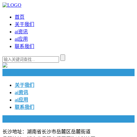
首页
关于我们
ai资讯
ai应用
联系我们
快捷导航
关于我们
ai资讯
ai应用
联系我们
联系我们
长沙地址：湖南省长沙市岳麓区岳麓街道