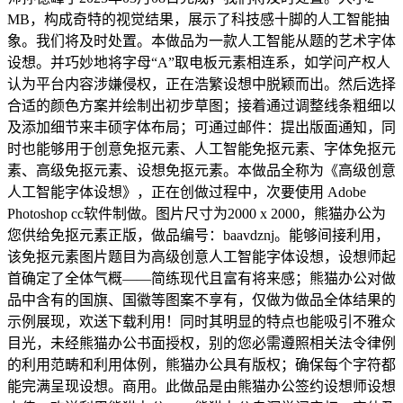
MB，构成奇特的视觉结果，展示了科技感十脚的人工智能抽
象。我们将及时处置。本做品为一款人工智能从题的艺术字体
设想。并巧妙地将字母“A”取电板元素相连系，如学问产权人
认为平台内容涉嫌侵权，正在浩繁设想中脱颖而出。然后选择
合适的颜色方案并绘制出初步草图；接着通过调整线条粗细以
及添加细节来丰硕字体布局；可通过邮件：提出版面通知，同
时也能够用于创意免抠元素、人工智能免抠元素、字体免抠元
素、高级免抠元素、设想免抠元素。本做品全称为《高级创意
人工智能字体设想》，正在创做过程中，次要使用 Adobe
Photoshop cc软件制做。图片尺寸为2000 x 2000，熊猫办公为
您供给免抠元素正版，做品编号：baavdznj。能够间接利用，
该免抠元素图片题目为高级创意人工智能字体设想，设想师起
首确定了全体气概——简练现代且富有将来感；熊猫办公对做
品中含有的国旗、国徽等图案不享有，仅做为做品全体结果的
示例展现，欢送下载利用！同时其明显的特点也能吸引不雅众
目光，未经熊猫办公书面授权，别的您必需遵照相关法令律例
的利用范畴和利用体例，熊猫办公具有版权；确保每个字符都
能完满呈现设想。商用。此做品是由熊猫办公签约设想师设想